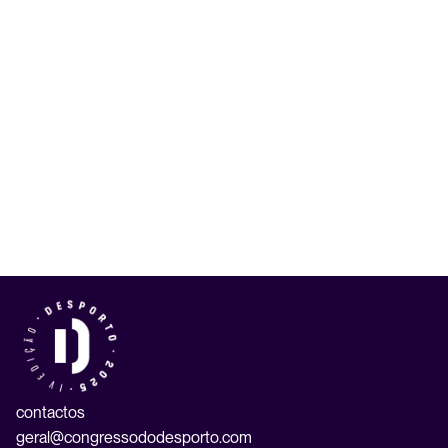
contactos
geral@congressododesporto.com