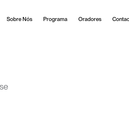
Sobre Nós
Programa
Oradores
Contac
sse
Para redefinir a sua palavra-passe, por favor introduza em
baixo o seu endereço de e-mail ou nome de utilizador.